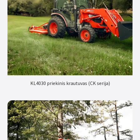
KL4030 priekinis krautuvas (CK serija)