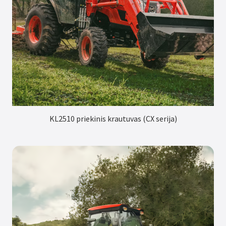
KL2510 priekinis krautuvas (CX serija)