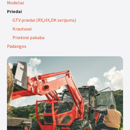
Modeliai
Priedai
GTV priedai (RX,HX,DK serijoms)
Krautuvai
Priekinė pakaba
Padangos