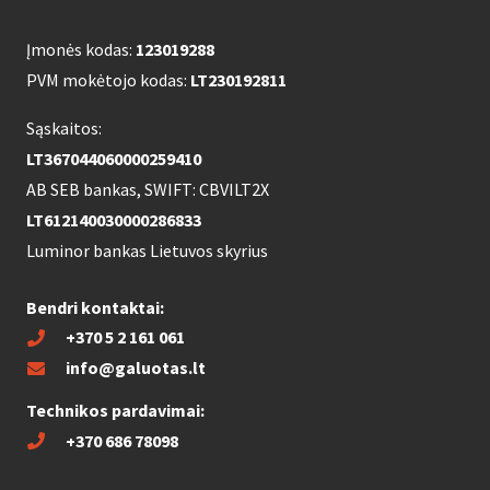
Įmonės kodas:
123019288
PVM mokėtojo kodas:
LT230192811
Sąskaitos:
LT367044060000259410
AB SEB bankas, SWIFT: CBVILT2X
LT612140030000286833
Luminor bankas Lietuvos skyrius
Bendri kontaktai:
+370 5 2 161 061
info@galuotas.lt
Technikos pardavimai:
+370 686 78098