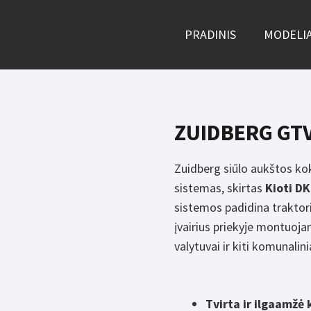
PRADINIS
MODELIA
ZUIDBERG GTV
Zuidberg siūlo aukštos kok
sistemas, skirtas
Kioti D
sistemos padidina trakto
įvairius priekyje montuoja
valytuvai ir kiti komunalini
Tvirta ir ilgaamžė 