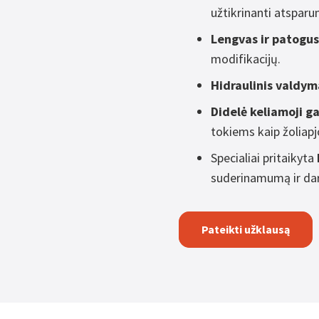
užtikrinanti atspar
Lengvas ir patogu
modifikacijų.
Hidraulinis valdym
Didelė keliamoji ga
tokiems kaip žoliapj
Specialiai pritaikyta
suderinamumą ir da
Pateikti užklausą