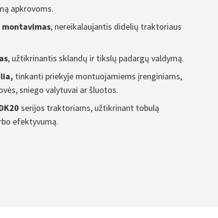
umą apkrovoms.
s montavimas
, nereikalaujantis didelių traktoriaus
as
, užtikrinantis sklandų ir tikslų padargų valdymą.
lia,
tinkanti priekyje montuojamiems įrenginiams,
ovės, sniego valytuvai ar šluotos.
DK20
serijos traktoriams, užtikrinant tobulą
rbo efektyvumą.