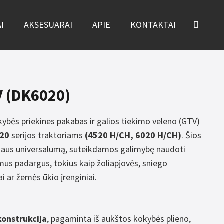
I
AKSESUARAI
APIE
KONTAKTAI
 (DK6020)
ybės priekines pakabas ir galios tiekimo veleno (GTV)
K20
serijos traktoriams
(4520 H/CH, 6020 H/CH)
. Šios
riaus universalumą, suteikdamos galimybę naudoti
mus padargus, tokius kaip žoliapjovės, sniego
ai ar žemės ūkio įrenginiai.
konstrukcija
, pagaminta iš aukštos kokybės plieno,