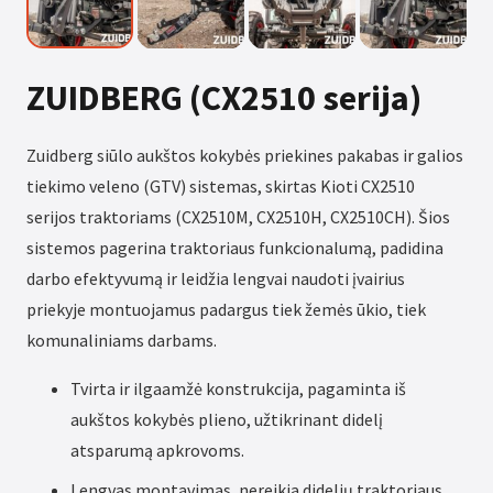
ZUIDBERG (CX2510 serija)
Zuidberg siūlo aukštos kokybės priekines pakabas ir galios
tiekimo veleno (GTV) sistemas, skirtas Kioti CX2510
serijos traktoriams (CX2510M, CX2510H, CX2510CH). Šios
sistemos pagerina traktoriaus funkcionalumą, padidina
darbo efektyvumą ir leidžia lengvai naudoti įvairius
priekyje montuojamus padargus tiek žemės ūkio, tiek
komunaliniams darbams.
Tvirta ir ilgaamžė konstrukcija, pagaminta iš
aukštos kokybės plieno, užtikrinant didelį
atsparumą apkrovoms.
Lengvas montavimas, nereikia didelių traktoriaus