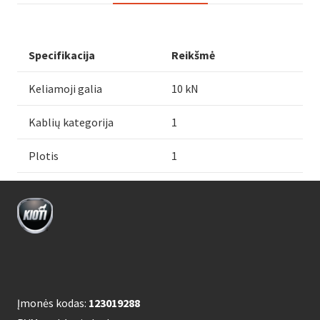
Specifikacija
Reikšmė
Keliamoji galia
10 kN
Kablių kategorija
1
Plotis
1
Įmonės kodas:
123019288