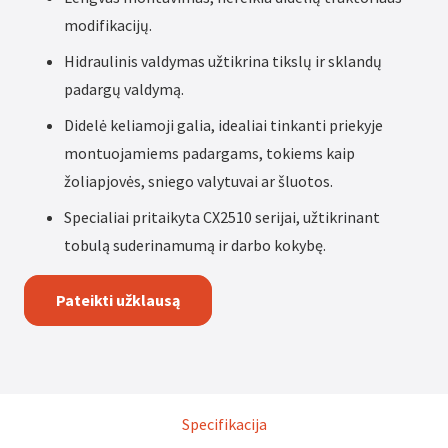
modifikacijų.
Hidraulinis valdymas užtikrina tikslų ir sklandų
padargų valdymą.
Didelė keliamoji galia, idealiai tinkanti priekyje
montuojamiems padargams, tokiems kaip
žoliapjovės, sniego valytuvai ar šluotos.
Specialiai pritaikyta CX2510 serijai, užtikrinant
tobulą suderinamumą ir darbo kokybę.
Pateikti užklausą
Specifikacija