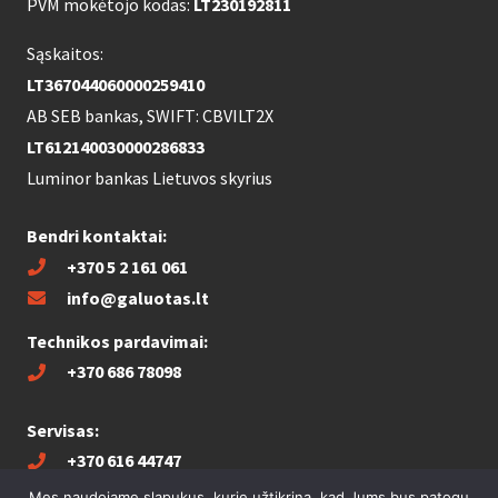
PVM mokėtojo kodas:
LT230192811
Sąskaitos:
LT367044060000259410
AB SEB bankas, SWIFT: CBVILT2X
LT612140030000286833
Luminor bankas Lietuvos skyrius
Bendri kontaktai:
+370 5 2 161 061
info@galuotas.lt
Technikos pardavimai:
+370 686 78098
Servisas:
+370 616 44747
Mes naudojame slapukus, kurie užtikrina, kad Jums bus patogu